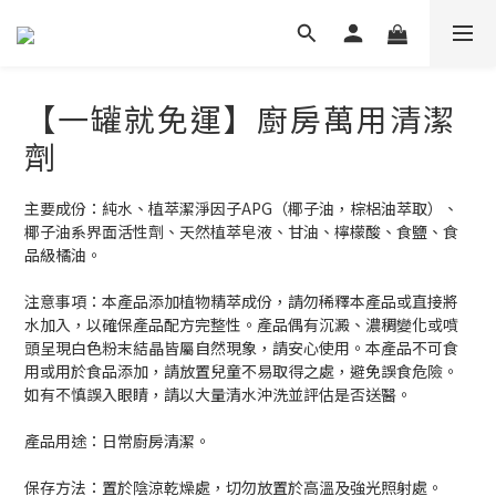
【一罐就免運】廚房萬用清潔
劑
主要成份：純水、植萃潔淨因子APG（椰子油，棕梠油萃取）、
椰子油系界面活性劑、天然植萃皂液、甘油、檸檬酸、食鹽、食
品級橘油。
注意事項：本產品添加植物精萃成份，請勿稀釋本產品或直接將
水加入，以確保產品配方完整性。產品偶有沉澱、濃稠變化或噴
頭呈現白色粉末結晶皆屬自然現象，請安心使用。本產品不可食
用或用於食品添加，請放置兒童不易取得之處，避免誤食危險。
如有不慎誤入眼睛，請以大量清水沖洗並評估是否送醫。
產品用途：日常廚房清潔。
保存方法：置於陰涼乾燥處，切勿放置於高溫及強光照射處。