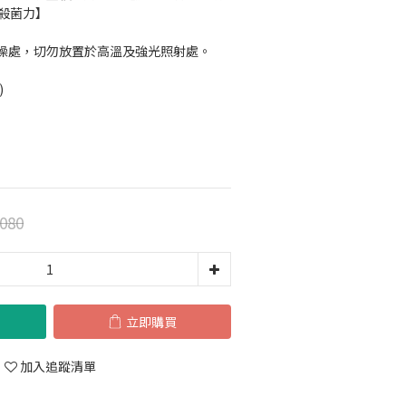
強殺菌力】
燥處，切勿放置於高溫及強光照射處。
)
080
立即購買
加入追蹤清單