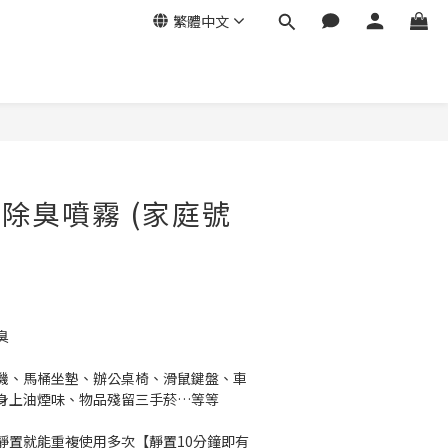
繁體中文
立即購買
菌除臭噴霧 (家庭號
臭
機、馬桶坐墊、辦公桌椅、滑鼠鍵盤、車
身上油煙味、物品殘留三手菸…等等
靜置就能重複使用多次【靜置10分鐘即有