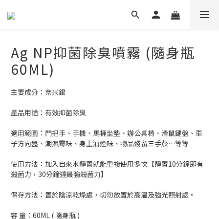
Ag NP抑菌除臭噴霧 (隨身瓶
60ML)
主要成分：奈米銀
產品用途：有效抑菌除臭
適用範圍：門把手、手機、馬桶坐墊、辦公桌椅、滑鼠鍵盤、車
子方向盤、潮濕霉味、身上油煙味、物品殘留三手菸…等等
使用方法：加入自來水靜置就能重複使用多次【靜置10分鐘即有
殺菌力，30分鐘達最強殺菌力】
保存方法：置於陰涼乾燥處，切勿放置於高溫及強光照射處。
容 量：60ML ( 隨身瓶 )