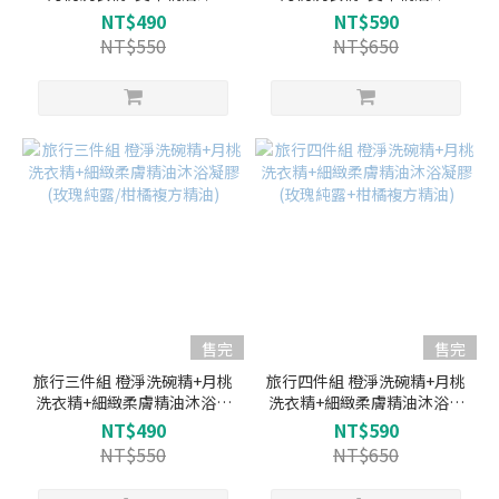
凝膠 )
凝膠*2 )
NT$490
NT$590
NT$550
NT$650
售完
售完
旅行三件組 橙淨洗碗精+月桃
旅行四件組 橙淨洗碗精+月桃
洗衣精+細緻柔膚精油沐浴凝
洗衣精+細緻柔膚精油沐浴凝
膠 (玫瑰純露/柑橘複方精油)
膠 (玫瑰純露+柑橘複方精油)
NT$490
NT$590
NT$550
NT$650