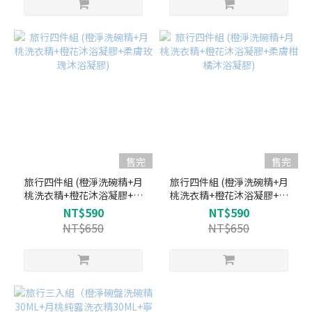
售完
售完
旅行四件組 (橙淨洗碗精+月
旅行四件組 (橙淨洗碗精+月
桃洗衣精+橙花沐浴凝膠+柔
桃洗衣精+橙花沐浴凝膠+柔
膚玫瑰沐浴凝膠)
膚柑橘沐浴凝膠)
NT$590
NT$590
NT$650
NT$650